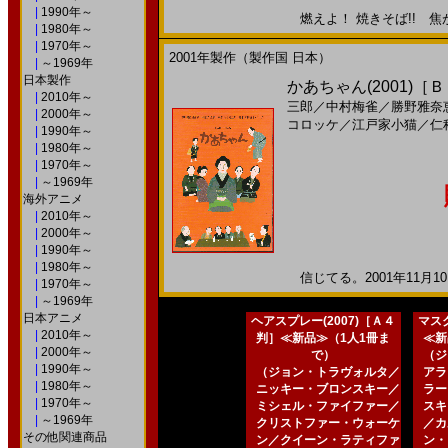
|
1990年～
燃えよ！ 焼きそば!! 焦がせ
|
1980年～
|
1970年～
2001年製作（製作国 日本）
|
～1969年
日本製作
かあちゃん(2001)［
|
2010年～
三郎
／
中村梅雀
／
勝野雅奈
|
2000年～
コロッケ
／
江戸家小猫
／
仁
|
1990年～
|
1980年～
|
1970年～
|
～1969年
海外アニメ
|
2010年～
|
2000年～
|
1990年～
|
1980年～
信じてる。2001年11月10
|
1970年～
|
～1969年
日本アニメ
ヘアスプレー(2007)［Ａ４
マスク
|
2010年～
判］≪新品≫（1人1冊ま
≪新
|
2000年～
で）
（ジ
|
1990年～
（ジョン・トラヴォルタ／
アラ
|
1980年～
ニッキー・ブロンスキー／
ラー
|
1970年～
ミシェル・ファイファー／
スキ
|
～1969年
クリストファー・ウォーケ
／カ
その他関連商品
ン／クイーン・ラティファ
ン・