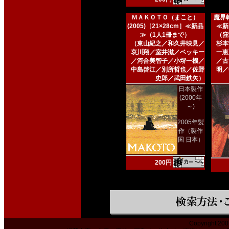
ＭＡＫＯＴＯ（まこと）
魔界転
(2005)［21×28cm］≪新品
≪新
≫（1人1冊まで）
（窪
（東山紀之／和久井映見／
杉本
哀川翔／室井滋／ベッキー
一恵
／河合美智子／小堺一機／
／古
中島啓江／別所哲也／佐野
明／
史郎／武田鉄矢）
日本製作
(2000年
～)
2005年製
作（製作
国 日本）
200円
Copyright 200