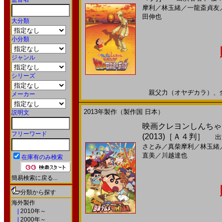
摩利
／
林玉緒
／
一龍斎貞友
田伸也
大分類
小分類
ジャンル
シリーズ
親父力（オヤヂカラ）、全開！
メーカー
2013年製作（製作国 日本）
説明文
映画クレヨンしんちゃ
フリーワード
(2013)［Ａ４判］
出
さとみ
／
真柴摩利
／
林玉緒
直美
／
川越達也
在庫有のみ検索
簡易検索に戻る...
分類から探す
海外製作
|
2010年～
|
2000年～