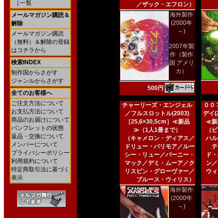
|
一覧
／ザック・エフロン）
海外製作
メールマガジン購読＆
(2000年
解除
～)
メールマガジン購読
（無料）＆解除の登録
2007年製
はコチラから
作（製作
検索INDEX
国 アメリ
カ）
制作国からさがす
ジャンルからさがす
500円
全てのお客様へ
ご注文方法について
チャーリーズ・エンジェル
００
お支払方法について
／フルスロットル(2003)
デイ(2
商品のお届けについて
［25,6×30,5cm］≪新品
≪新
パンフレットの状態
≫（1人1冊まで）
（ピ
返品・交換について
（キャメロン・ディアス／
ハル
メンバーについて
ドリュー・バリモア／ルー
テ
プライバシーポリシー
シー・リュー／バーニー・
ド・
利用規約について
マック／デミ・ムーア／ク
ン／
特定商取引法に基づく
リスピン・グローヴァー／
ウィ
表示
ブルース・ウィリス）
海外製作
(2000年
～)