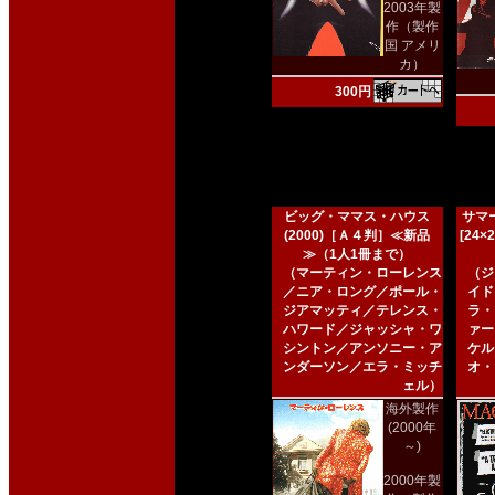
2003年製
作（製作
国 アメリ
カ）
300円
ビッグ・ママス・ハウス
サマー
(2000)［Ａ４判］≪新品
[24
≫（1人1冊まで）
（マーティン・ローレンス
（ジ
／ニア・ロング／ポール・
イド
ジアマッティ／テレンス・
ラ・
ハワード／ジャッシャ・ワ
ァー
シントン／アンソニー・ア
ケル
ンダーソン／エラ・ミッチ
オ・
ェル）
海外製作
(2000年
～)
2000年製