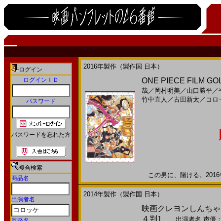
2016年製作（製作国 日本）
ログイン
ログインＩＤ
ONE PIECE FILM 
哉
／
岡村明美
／
山口勝平
／
竹中直人
／
古田新太
／
コロ
パスワード
パスワードを忘れた方
複合検索
この男に、賭ける。2016年
商品名
2014年製作（製作国 日本）
出演者名
映画クレヨンしんちゃん
４判］
出演者名
声優
監督名