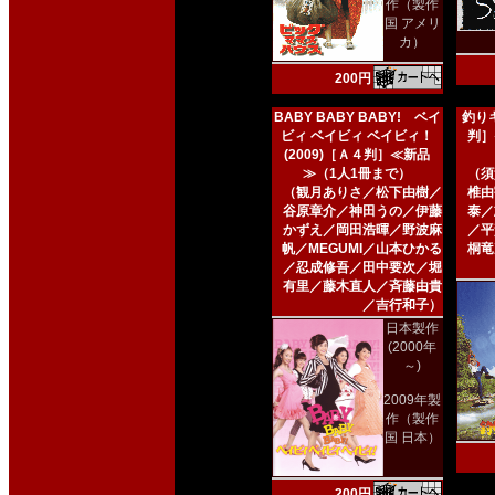
作（製作
国 アメリ
カ）
200円
BABY BABY BABY! ベイ
釣りキ
ビィ ベイビィ ベイビィ！
判］
(2009)［Ａ４判］≪新品
≫（1人1冊まで）
（須
（観月ありさ／松下由樹／
椎由
谷原章介／神田うの／伊藤
泰／
かずえ／岡田浩暉／野波麻
／平
帆／MEGUMI／山本ひかる
桐竜
／忍成修吾／田中要次／堀
有里／藤木直人／斉藤由貴
／吉行和子）
日本製作
(2000年
～)
2009年製
作（製作
国 日本）
200円