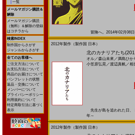
|
一覧
メールマガジン購読＆
解除
メールマガジン購読
（無料）＆解除の登録
はコチラから
冒険へ。2014年02月08日
検索INDEX
2012年製作（製作国 日本）
制作国からさがす
ジャンルからさがす
北のカナリアたち(201
全てのお客様へ
オル
／
森山未來
／
満島ひか
ご注文方法について
小笠原弘晃
／
渡辺真帆
／
相
お支払方法について
商品のお届けについて
パンフレットの状態
返品・交換について
メンバーについて
プライバシーポリシー
利用規約について
特定商取引法に基づく
表示
先生が島を追われた日、 私達
年～
2012年製作（製作国 日本）