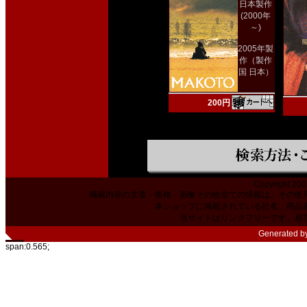
日本製作
(2000年
～)
2005年製
作（製作
国 日本）
200円
Copyright 200
掲載内容の文章・価格・画像その他全ての情報は、その使
本ショップに掲載されている社名、商品
当サイトはリンクフリーです。相
Generated b
span:0.565;