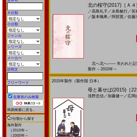
北の桜守(2017)［Ａ
／
高島礼子
／
永島敏行
／
笑
大分類
／
阪本颯希
／
阿部寛
／
佐藤
小分類
ジャンル
シリーズ
メーカー
北へ北へ―― 失われた記憶
製作 -- 2010年～
説明文
2015年製作（製作国 日本）
フリーワード
母と暮せば(2015)［22,
浅野忠信
／
加藤健一
／
広岡
在庫有のみ検索
簡易検索に戻る...
分類から探す
海外製作
|
2010年～
|
2000年～