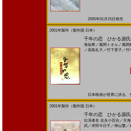
2005年01月15日発売 日
2001年製作（製作国 日本）
千年の恋 ひかる源氏物語(
海祐希
／
風間トオル
／
風間
／
高島礼子
／
竹下景子
／
竹
日本映画が世界に誇る、空前の
2001年製作（製作国 日本）
千年の恋 ひかる源氏物
出演者名
吉永小百合
／
天海
武
／
岸田今日子
／
神山繁
／