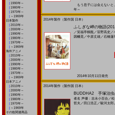
|
1990年～
もう息子には会えないと、思っ
|
1980年～
年～
|
1970年～
|
～1969年
2014年製作（製作国 日本）
日本製作
|
2010年～
ふしぎな岬の物語(201
|
2000年～
／
笑福亭鶴瓶
／
笹野高史
／
|
1990年～
因幡晃
／
中原丈雄
／
石橋蓮
|
1980年～
|
1970年～
|
～1969年
海外アニメ
|
2010年～
|
2000年～
|
1990年～
|
1980年～
|
1970年～
2014年10月11日発売 日
|
～1969年
日本アニメ
2014年製作（製作国 日本）
|
2010年～
|
2000年～
BUDDHA2 手塚治虫
|
1990年～
者名
声優：吉永小百合
／
松
|
1980年～
哲夫
／
田口浩正
／
駿河太郎
|
1970年～
|
～1969年
その他関連商品