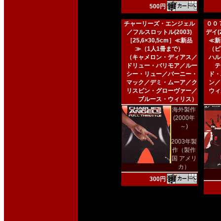
500円
チャーリーズ・エンジェル
００
／フルスロットル(2003)
デイ(2
［25,6×30,5cm］≪新品
≪新
≫（1人1冊まで）
（ピ
（キャメロン・ディアス／
ハル
ドリュー・バリモア／ルー
テ
シー・リュー／バーニー・
ド・
マック／デミ・ムーア／ク
ン／
リスピン・グローヴァー／
ウィ
ブルース・ウィリス）
海外製作
(2000年
～)
2003年製
作（製作
国 アメリ
カ）
300円