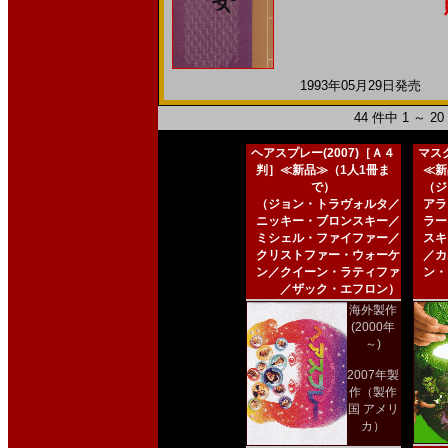
1993年05月29日発売 日
44 件中 1 ～ 
ヘアスプレー(2007)［Ａ４
マスク
判］≪新品≫（1人1冊ま
≪新
で）
（ジ
（ジョン・トラヴォルタ／
アラ
ニッキー・ブロンスキー／
ラー
ミシェル・ファイファー／
スキ
クリストファー・ウォーケ
／カ
ン／クイーン・ラティファ
ン・
／ザック・エフロン）
海外製作
(2000年
～)
2007年製
作（製作
国 アメリ
カ）