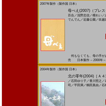
2007年製作（製作国 日本）
母べえ(2007)（プレス
百合
／
浅野忠信
／
檀れい
／
でんでん
／
近藤公園
／
吹越
何もなくても、母の手があっ
売 日本製作 -- 2000年～
2004年製作（製作国 日本）
北の零年(2004)［Ａ
／
石田ゆり子
／
香川照之
／
司
／
平田満
／
鶴田真由
／
石