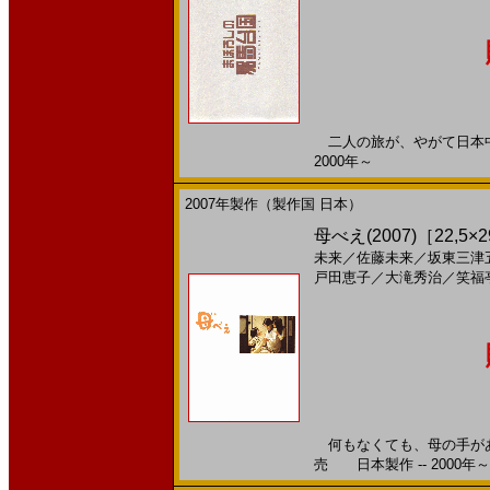
二人の旅が、やがて日本中に
2000年～
2007年製作（製作国 日本）
母べえ(2007)［22,5×2
未来
／
佐藤未来
／
坂東三津
戸田恵子
／
大滝秀治
／
笑福
何もなくても、母の手があっ
売 日本製作 -- 2000年～