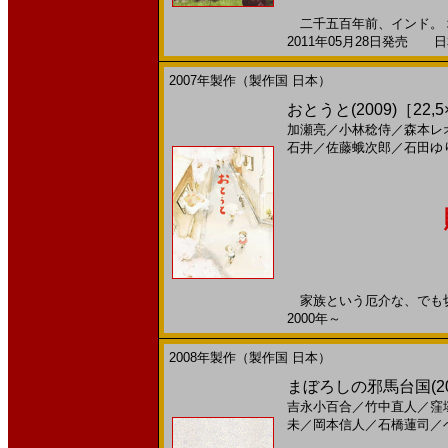
二千五百年前、インド。 
2011年05月28日発売 日本
2007年製作（製作国 日本）
おとうと(2009)［22,5
加瀬亮
／
小林稔侍
／
森本レ
石井
／
佐藤蛾次郎
／
石田ゆ
家族という厄介な、でも切っ
2000年～
2008年製作（製作国 日本）
まぼろしの邪馬台国(2
吉永小百合
／
竹中直人
／
窪
未
／
岡本信人
／
石橋蓮司
／