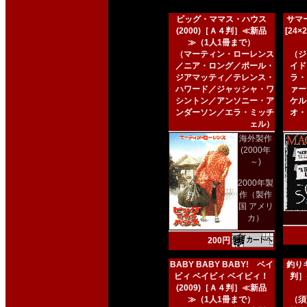
ビッグ・ママス・ハウス
サマー
(2000)［Ａ４判］≪新品
[24
≫（1人1冊まで）
（マーティン・ローレンス
（ジ
／ニア・ロング／ポール・
イド
ジアマッティ／テレンス・
ラ・
ハワード／ジャッシャ・ワ
ァー
シントン／アンソニー・ア
ケル
ンダーソン／エラ・ミッチ
オ・
ェル）
海外製作
(2000年
～)
2000年製
作（製作
国 アメリ
カ）
200円
BABY BABY BABY! ベイ
釣りキ
ビィ ベイビィ ベイビィ！
判］
(2009)［Ａ４判］≪新品
≫（1人1冊まで）
（須