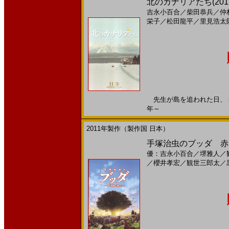
北のカナリアたち(20
吉永小百合
／
柴田恭兵
／
仲
栄子
／
松田龍平
／
里見浩太
先生が島を追われた日、 私達
年～
2011年製作（製作国 日本）
手塚治虫のブッダ 赤い
優：吉永小百合
／
堺雅人
／
／
櫻井孝宏
／
観世三郎太
／