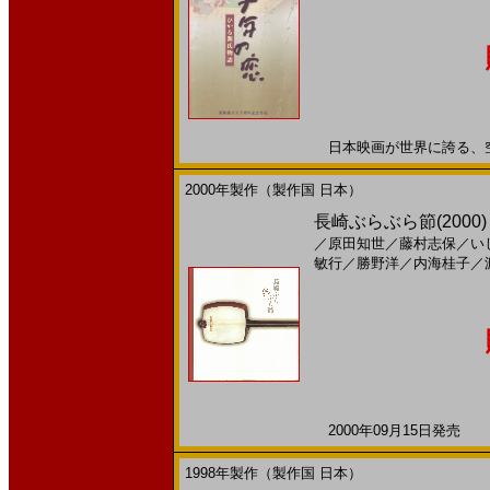
日本映画が世界に誇る、空前の
2000年製作（製作国 日本）
長崎ぶらぶら節(2000)
／
原田知世
／
藤村志保
／
い
敏行
／
勝野洋
／
内海桂子
／
2000年09月15日発売 日
1998年製作（製作国 日本）