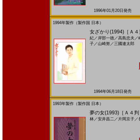
1996年01月20日発売 日
1994年製作（製作国 日本）
女ざかり(1994)［Ａ
紀
／
岸部一徳
／
高島忠夫
／
子
／
山崎努
／
三國連太郎
1994年06月18日発売 日
1993年製作（製作国 日本）
夢の女(1993)［Ａ４
林
／
安井昌二
／
片岡京子
／