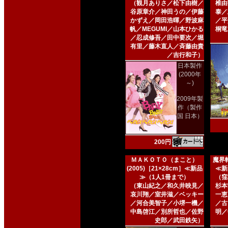
（観月ありさ／松下由樹／
椎由
谷原章介／神田うの／伊藤
泰／
かずえ／岡田浩暉／野波麻
／平
帆／MEGUMI／山本ひかる
桐竜
／忍成修吾／田中要次／堀
有里／藤木直人／斉藤由貴
／吉行和子）
日本製作
(2000年
～)
2009年製
作（製作
国 日本）
200円
ＭＡＫＯＴＯ（まこと）
魔界転
(2005)［21×28cm］≪新品
≪新
≫（1人1冊まで）
（窪
（東山紀之／和久井映見／
杉本
哀川翔／室井滋／ベッキー
一恵
／河合美智子／小堺一機／
／古
中島啓江／別所哲也／佐野
明／
史郎／武田鉄矢）