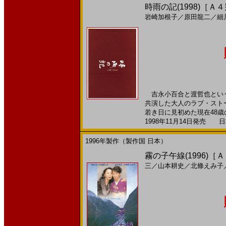
時雨の記(1998)［Ａ
岩崎加根子
／
原田龍二
／
細
吉永小百合と渡哲也という
共演した大人のラブ・スト
若き日に見初めた現在48歳の
1998年11月14日発売 日本
1996年製作（製作国 日本）
霧の子午線(1996)［
三
／
山本耕史
／
北條えみ子