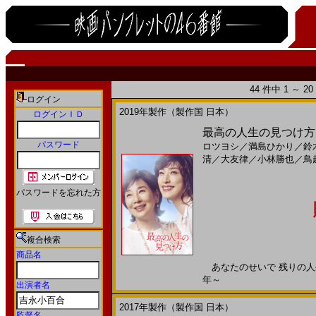
44 件中 1 ～ 
ログイン
2019年製作（製作国 日本）
ログインＩＤ
最高の人生の見つけ方(
パスワード
ロツヨシ
／
満島ひかり
／
鈴
清
／
大友律
／
小林勝也
／
鳥
パスワードを忘れた方
複合検索
商品名
あなたのせいで 残りの人生楽
年～
出演者名
2017年製作（製作国 日本）
監督名