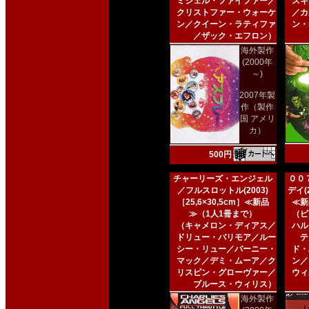
ミシェル・ファイファー／
スキ
クリストファー・ウォーケ
／カ
ン／クイーン・ラティファ
ン・
／ザック・エフロン）
海外製作
(2000年
～)
2007年製
作（製作
国 アメリ
カ）
500円
チャーリーズ・エンジェル
００
／フルスロットル(2003)
デイ(2
［25,6×30,5cm］≪新品
≪新
≫（1人1冊まで）
（ピ
（キャメロン・ディアス／
ハル
ドリュー・バリモア／ルー
テ
シー・リュー／バーニー・
ド・
マック／デミ・ムーア／ク
ン／
リスピン・グローヴァー／
ウィ
ブルース・ウィリス）
海外製作