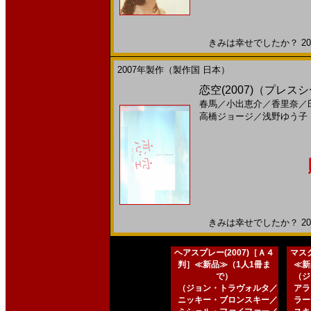
きみは幸せでしたか？ 2007
2007年製作（製作国 日本）
恋空(2007)（プレス
春馬
／
小出恵介
／
香里奈
／
高橋ジョージ
／
浅野ゆう子
きみは幸せでしたか？ 2007
ヘアスプレー(2007)［Ａ４
マスク
判］≪新品≫（1人1冊ま
≪新
で）
（ジ
（ジョン・トラヴォルタ／
アラ
ニッキー・ブロンスキー／
ラー