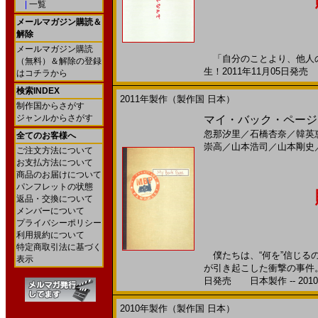
|
一覧
メールマガジン購読＆
解除
メールマガジン購読
「自分のことより、他人の
（無料）＆解除の登録
生！2011年11月05日発売 
はコチラから
検索INDEX
2011年製作（製作国 日本）
制作国からさがす
ジャンルからさがす
マイ・バック・ページ(
忽那汐里
／
石橋杏奈
／
韓英
全てのお客様へ
崇高
／
山本浩司
／
山本剛史
ご注文方法について
お支払方法について
商品のお届けについて
パンフレットの状態
返品・交換について
メンバーについて
プライバシーポリシー
利用規約について
特定商取引法に基づく
僕たちは、“何を”信じるの
表示
が引き起こした衝撃の事件。
日発売 日本製作 -- 201
2010年製作（製作国 日本）