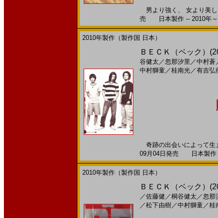
男より強く、 女より美しく
売 日本製作 -- 2010年～
2010年製作（製作国 日本）
ＢＥＣＫ（ベック）(2010
谷健太
／
忽那汐里
／
中村蒼
中村獅童
／
桂南光
／
有吉弘
奇跡の出会いによって生ま
09月04日発売 日本製作 --
2010年製作（製作国 日本）
ＢＥＣＫ（ベック）(201
／
佐藤健
／
桐谷健太
／
忽那
／
松下由樹
／
中村獅童
／
桂