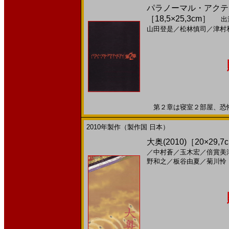
パラノーマル・アクティビ
［18,5×25,3cm］
出
山田登是
／
松林慎司
／
津村
第２章は寝室２部屋、恐怖２倍
2010年製作（製作国 日本）
大奥(2010)［20×29,7
／
中村蒼
／
玉木宏
／
倍賞美
野和之
／
板谷由夏
／
菊川怜