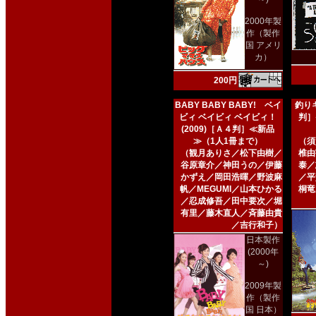
2000年製
作（製作
国 アメリ
カ）
200円
BABY BABY BABY! ベイ
釣りキ
ビィ ベイビィ ベイビィ！
判］
(2009)［Ａ４判］≪新品
≫（1人1冊まで）
（須
（観月ありさ／松下由樹／
椎由
谷原章介／神田うの／伊藤
泰／
かずえ／岡田浩暉／野波麻
／平
帆／MEGUMI／山本ひかる
桐竜
／忍成修吾／田中要次／堀
有里／藤木直人／斉藤由貴
／吉行和子）
日本製作
(2000年
～)
2009年製
作（製作
国 日本）