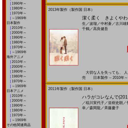
|
1990年～
|
1980年～
2013年製作（製作国 日本）
|
1970年～
潔く柔く きよくやわく(2
|
～1969年
日本製作
生
／
波瑠
／
中村蒼
／
古川雄
|
2010年～
千鶴
／
高良健吾
|
2000年～
|
1990年～
|
1980年～
|
1970年～
|
～1969年
海外アニメ
|
2010年～
|
2000年～
|
1990年～
大切な人を失っても、 人は
|
1980年～
売 日本製作 -- 2010年～
|
1970年～
|
～1969年
2011年製作（製作国 日本）
日本アニメ
|
2010年～
ハラがコレなんで(2011)
|
2000年～
／
稲川実代子
／
並樹史朗
／
|
1990年～
幸
／
森岡龍
／
斉藤慶子
|
1980年～
|
1970年～
|
～1969年
その他関連商品