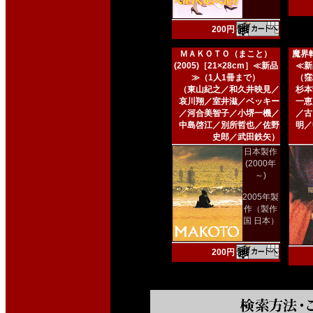
200円
ＭＡＫＯＴＯ（まこと）
魔界転
(2005)［21×28cm］≪新品
≪新
≫（1人1冊まで）
（窪
（東山紀之／和久井映見／
杉本
哀川翔／室井滋／ベッキー
一恵
／河合美智子／小堺一機／
／古
中島啓江／別所哲也／佐野
明／
史郎／武田鉄矢）
日本製作
(2000年
～)
2005年製
作（製作
国 日本）
200円