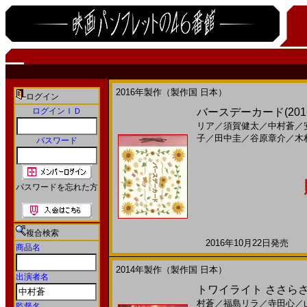
2016年製作（製作国 日本）
ログイン
ログインＩＤ
バースデーカード(2016
リア
／
須賀健太
／
中村蒼
／
子
／
田中圭
／
谷原章介
／
木
パスワード
パスワードを忘れた方
複合検索
2016年10月22日発売 日
商品名
2014年製作（製作国 日本）
出演者名
トワイライト ささらさや
村蒼
／
福島リラ
／
寺田心
／
監督名