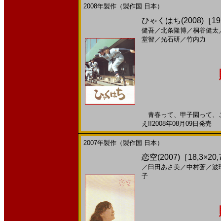
2008年製作（製作国 日本）
ひゃくはち(2008)［19
健吾
／
北条隆博
／
桐谷健太
堂智
／
光石研
／
竹内力
青春って、甲子園って、こ
え!!2008年08月09日発売 
2007年製作（製作国 日本）
恋空(2007)［18,3×20
／
臼田あさ美
／
中村蒼
／
波
子