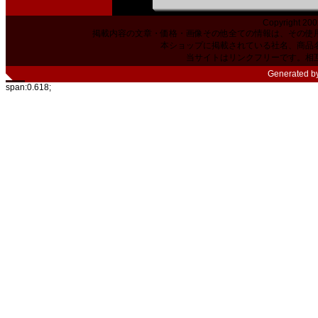
Copyright 200
掲載内容の文章・価格・画像その他全ての情報は、その使
本ショップに掲載されている社名、商品
当サイトはリンクフリーです。相
Generated b
span:0.618;