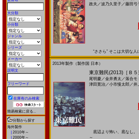
政夫
／
波乃久里子
／
藤田弓
大分類
小分類
ジャンル
シリーズ
“ささら” そこは大切な人に 
メーカー
2013年製作（製作国 日本）
説明文
東京難民(2013)［Ｂ
尾明慶
／
金井勇太
／
落合モ
フリーワード
津田寛治
／
小市慢太郎
／
井
在庫有のみ検索
簡易検索に戻る...
分類から探す
海外製作
底辺より怖い、底なし。 堕ち
|
2010年～
～
|
2000年～