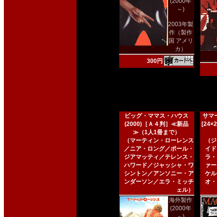
(2000年
～)
2003年製
作（製作
国 アメリ
カ）
300円
ビッグ・ママス・ハウス
サマー
(2000)［Ａ４判］≪新品
[24
≫（1人1冊まで）
（マーティン・ローレンス
（ジ
／ニア・ロング／ポール・
イド
ジアマッティ／テレンス・
ラ・
ハワード／ジャッシャ・ワ
ァー
シントン／アンソニー・ア
ケル
ンダーソン／エラ・ミッチ
オ・
ェル）
海外製作
(2000年
～)