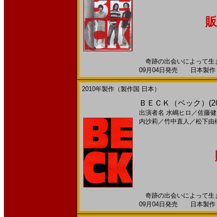
販
奇跡の出会いによって生ま
09月04日発売 日本製作 --
2010年製作（製作国 日本）
ＢＥＣＫ（ベック）(2
出演者名
水嶋ヒロ
／
佐藤健
内沙莉
／
竹中直人
／
松下由
奇跡の出会いによって生ま
09月04日発売 日本製作 --