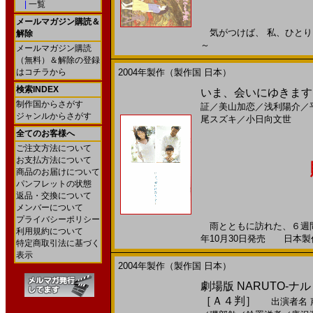
|
一覧
メールマガジン購読＆
気がつけば、 私、ひとりじゃ
解除
～
メールマガジン購読
（無料）＆解除の登録
はコチラから
2004年製作（製作国 日本）
検索INDEX
いま、会いにゆきます(
制作国からさがす
証
／
美山加恋
／
浅利陽介
／
ジャンルからさがす
尾スズキ
／
小日向文世
全てのお客様へ
ご注文方法について
お支払方法について
商品のお届けについて
パンフレットの状態
返品・交換について
メンバーについて
プライバシーポリシー
雨とともに訪れた、６週間
利用規約について
年10月30日発売 日本製作 -
特定商取引法に基づく
表示
2004年製作（製作国 日本）
劇場版 NARUTO-ナ
［Ａ４判］
出演者名