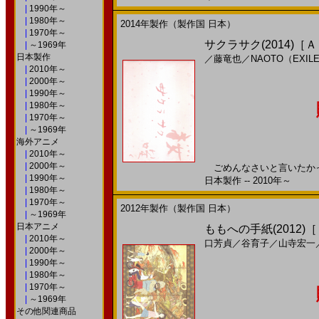
|
1990年～
|
1980年～
2014年製作（製作国 日本）
|
1970年～
サクラサク(2014)［
|
～1969年
日本製作
／
藤竜也
／
NAOTO（EXIL
|
2010年～
|
2000年～
|
1990年～
|
1980年～
|
1970年～
|
～1969年
海外アニメ
|
2010年～
|
2000年～
ごめんなさいと言いたかっ
|
1990年～
日本製作 -- 2010年～
|
1980年～
|
1970年～
2012年製作（製作国 日本）
|
～1969年
日本アニメ
ももへの手紙(2012)
|
2010年～
口芳貞
／
谷育子
／
山寺宏一
|
2000年～
|
1990年～
|
1980年～
|
1970年～
|
～1969年
その他関連商品