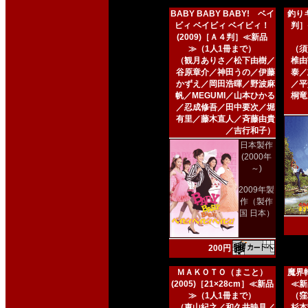
BABY BABY BABY! ベイ
釣りキ
ビィ ベイビィ ベイビィ！
判］
(2009)［Ａ４判］≪新品
≫（1人1冊まで）
（須
（観月ありさ／松下由樹／
椎由
谷原章介／神田うの／伊藤
泰／
かずえ／岡田浩暉／野波麻
／平
帆／MEGUMI／山本ひかる
桐竜
／忍成修吾／田中要次／堀
有里／藤木直人／斉藤由貴
／吉行和子）
日本製作
(2000年
～)
2009年製
作（製作
国 日本）
200円
ＭＡＫＯＴＯ（まこと）
魔界転
(2005)［21×28cm］≪新品
≪新
≫（1人1冊まで）
（窪
（東山紀之／和久井映見／
杉本