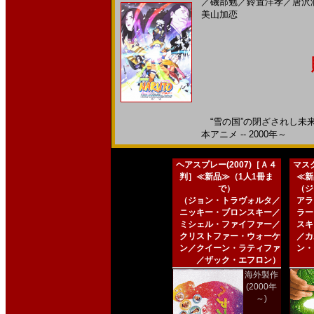
／
磯部勉
／
鈴置洋孝
／
唐沢
美山加恋
“雪の国”の閉ざされし未来
本アニメ -- 2000年～
ヘアスプレー(2007)［Ａ４
マスク
判］≪新品≫（1人1冊ま
≪新
で）
（ジ
（ジョン・トラヴォルタ／
アラ
ニッキー・ブロンスキー／
ラー
ミシェル・ファイファー／
スキ
クリストファー・ウォーケ
／カ
ン／クイーン・ラティファ
ン・
／ザック・エフロン）
海外製作
(2000年
～)