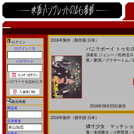
2016年製作（製作国 日本）
ログイン
ログインＩＤ
バニラボーイ トゥモロ
演者名
ジェシー
／
松村北斗
香
／
要潤
／
ブラザートム
／
パスワード
パスワードを忘れた方
複合検索
2016年09月03日発売 日
商品名
2016年製作（製作国 日本）
出演者名
燐寸少女 マッチショウ
豊
／
本田剛文
／
小野賢章
／
監督名