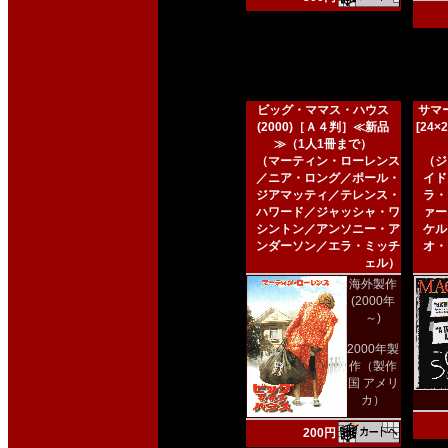
ビッグ・ママス・ハウス
サマー
(2000)［Ａ４判］≪新品
[24
≫（1人1冊まで）
（マーティン・ローレンス
（ジ
／ニア・ロング／ポール・
イド
ジアマッティ／テレンス・
ラ・
ハワード／ジャッシャ・ワ
ァー
シントン／アンソニー・ア
ケル
ンダーソン／エラ・ミッチ
オ・
ェル）
海外製作
(2000年
～)
2000年製
作（製作
国 アメリ
カ）
200円