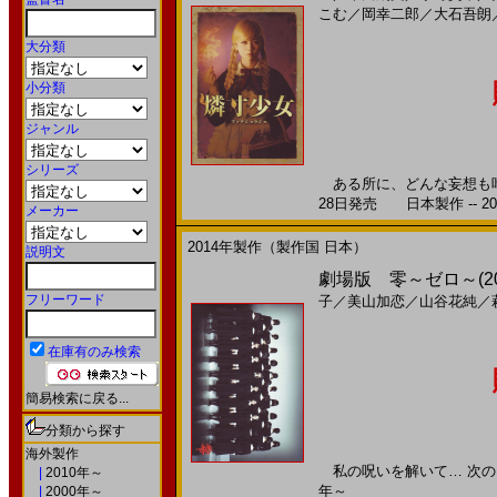
こむ
／
岡幸二郎
／
大石吾朗
大分類
小分類
ジャンル
シリーズ
ある所に、どんな妄想も叶え
28日発売 日本製作 -- 20
メーカー
2014年製作（製作国 日本）
説明文
劇場版 零～ゼロ～(2
フリーワード
子
／
美山加恋
／
山谷花純
／
在庫有のみ検索
簡易検索に戻る...
分類から探す
海外製作
私の呪いを解いて… 次の０時
|
2010年～
年～
|
2000年～