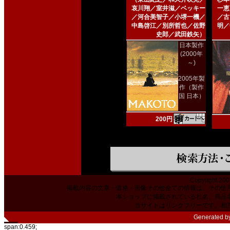
哀川翔／室井滋／ベッキー
一恵
／河合美智子／小堺一機／
／古
中島啓江／別所哲也／佐野
明／
史郎／武田鉄矢）
日本製作
(2000年
～)
2005年製
作（製作
国 日本）
200円
Copyright 200
掲載内容の文章・価格・画像その他全ての情報は、その使
本ショップに掲載されている社名、商品
当サイトはリンクフリーです。相
Generated b
span:0.459;