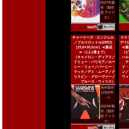
2007年製
作（製作
国 アメリ
カ）
500円
チャーリーズ・エンジェル
００
／フルスロットル(2003)
デイ(2
［25,6×30,5cm］≪新品
≪新
≫（1人1冊まで）
（ピ
（キャメロン・ディアス／
ハル
ドリュー・バリモア／ルー
テ
シー・リュー／バーニー・
ド・
マック／デミ・ムーア／ク
ン／
リスピン・グローヴァー／
ウィ
ブルース・ウィリス）
海外製作
(2000年
～)
2003年製
作（製作
国 アメリ
カ）
300円