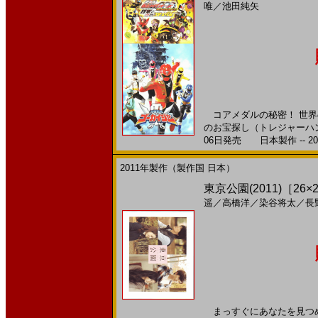
唯
／
池田純矢
コアメダルの秘密！ 世界
のお宝探し（トレジャーハン
06日発売 日本製作 -- 20
2011年製作（製作国 日本）
東京公園(2011)［26×
遥
／
高橋洋
／
染谷将太
／
長
まっすぐにあなたを見つめ