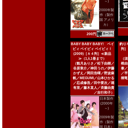
～)
2000年製
作（製作
国 アメリ
カ）
200円
BABY BABY BABY! ベイ
釣りキ
ビィ ベイビィ ベイビィ！
判］
(2009)［Ａ４判］≪新品
≫（1人1冊まで）
（須
（観月ありさ／松下由樹／
椎由
谷原章介／神田うの／伊藤
泰／
かずえ／岡田浩暉／野波麻
／平
帆／MEGUMI／山本ひかる
桐竜
／忍成修吾／田中要次／堀
有里／藤木直人／斉藤由貴
／吉行和子）
日本製作
(2000年
～)
2009年製
作（製作
国 日本）