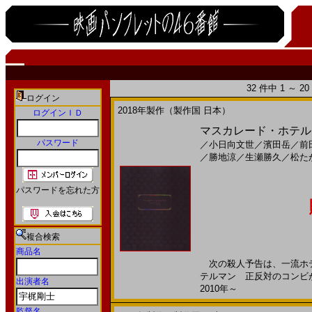
32 件中 1 ～ 
ログイン
2018年製作（製作国 日本）
ログインＩＤ
マスカレード・ホテル(20
パスワード
／
小日向文世
／
濱田岳
／
前
／
勝地涼
／
生瀬勝久
／
松た
パスワードを忘れた方
複合検索
商品名
次の殺人予告は、一流ホテ
テルマン 正反対のコンビが
出演者名
2010年～
監督名