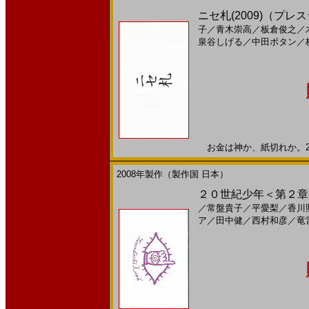
ニセ札(2009)（プレス
子
／
青木崇高
／
板倉俊之
／
泉谷しげる
／
中田ボタン
／
お金は神か、紙切れか。200
2008年製作（製作国 日本）
２０世紀少年＜第２章＞
／
常盤貴子
／
平愛梨
／
香川
ア
／
田中健
／
西村和彦
／
竜