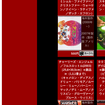
ミシェル・ファイファー／
スキ
クリストファー・ウォーケ
／カ
ン／クイーン・ラティファ
ン・
／ザック・エフロン）
海外製作
(2000年
～)
2007年製
作（製作
国 アメリ
カ）
500円
チャーリーズ・エンジェル
００
／フルスロットル(2003)
デイ(2
［25,6×30,5cm］≪新品
≪新
≫（1人1冊まで）
（ピ
（キャメロン・ディアス／
ハル
ドリュー・バリモア／ルー
テ
シー・リュー／バーニー・
ド・
マック／デミ・ムーア／ク
ン／
リスピン・グローヴァー／
ウィ
ブルース・ウィリス）
海外製作