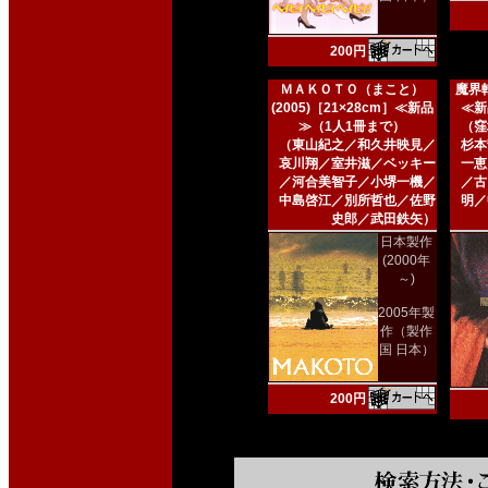
200円
ＭＡＫＯＴＯ（まこと）
魔界転
(2005)［21×28cm］≪新品
≪新
≫（1人1冊まで）
（窪
（東山紀之／和久井映見／
杉本
哀川翔／室井滋／ベッキー
一恵
／河合美智子／小堺一機／
／古
中島啓江／別所哲也／佐野
明／
史郎／武田鉄矢）
日本製作
(2000年
～)
2005年製
作（製作
国 日本）
200円