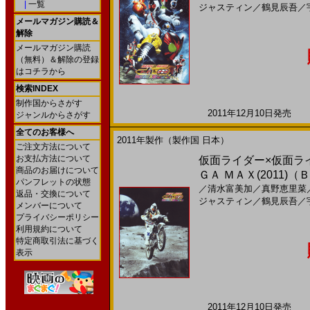
|
一覧
ジャスティン
／
鶴見辰吾
／
メールマガジン購読＆
解除
メールマガジン購読
（無料）＆解除の登録
はコチラから
検索INDEX
制作国からさがす
2011年12月10日発売 日
ジャンルからさがす
全てのお客様へ
2011年製作（製作国 日本）
ご注文方法について
お支払方法について
仮面ライダー×仮面ラ
商品のお届けについて
ＧＡ ＭＡＸ(2011)（Ｂ
パンフレットの状態
／
清水富美加
／
真野恵里菜
返品・交換について
ジャスティン
／
鶴見辰吾
／
メンバーについて
プライバシーポリシー
利用規約について
特定商取引法に基づく
表示
2011年12月10日発売 日