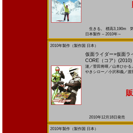
生きる。 標高3,190m 
日本製作 -- 2010年～
2010年製作（製作国 日本）
仮面ライダー×仮面ライダ
CORE（コア）(2010
漣
／
菅田将暉
／
山本ひかる
やきシロー
／
小沢和義
／
渡
販
2010年12月18日発売 日
2010年製作（製作国 日本）