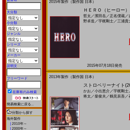
2015年製作（製作国 日本）
ＨＥＲＯ（ヒーロー）(
大分類
哲太
／
濱田岳
／
正名僕蔵
／
野卓造
／
宇梶剛士
／
三浦貴
小分類
ジャンル
シリーズ
メーカー
2015年07月18日発売 日
説明文
2013年製作（製作国 日本）
フリーワード
ストロベリーナイト(2
かお
／
小出恵介
／
宇梶剛士
在庫有のみ検索
将太
／
柴俊夫
／
鶴見辰吾
／
簡易検索に戻る...
分類から探す
海外製作
|
2010年～
|
2000年～