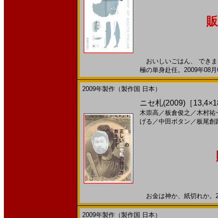
販
おいしいごはん、 できました
極の単身赴任。2009年08月
2009年製作（製作国 日本）
ニセ札(2009)［13,
木崇高
／
板倉俊之
／
木村祐
げる
／
中田ボタン
／
板尾創
お金は神か、紙切れか。200
2009年製作（製作国 日本）