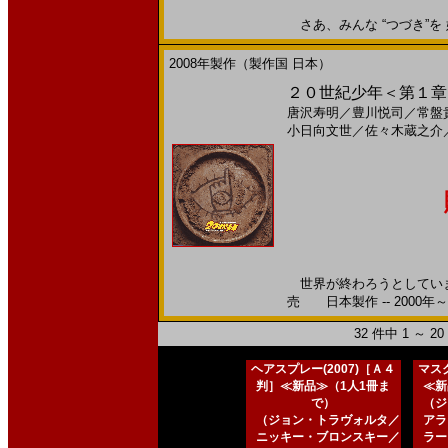
さあ、みんな “つづき”を 始
2008年製作（製作国 日本）
２０世紀少年＜第１章＞ 
唐沢寿明
／
豊川悦司
／
常盤
小日向文世
／
佐々木蔵之介
世界が終わろうとしています。
売 日本製作 -- 2000年～
32 件中 1 ～ 
ヘアスプレー(2007)［Ａ４
マスク
判］≪新品≫（1人1冊ま
≪新
で）
（ジ
（ジョン・トラヴォルタ／
アラ
ニッキー・ブロンスキー／
ラー