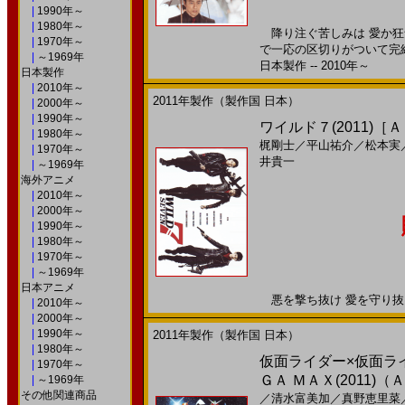
|
1990年～
|
1980年～
降り注ぐ苦しみは 愛か狂
|
1970年～
で一応の区切りがついて完
|
～1969年
日本製作 -- 2010年～
日本製作
|
2010年～
2011年製作（製作国 日本）
|
2000年～
|
1990年～
ワイルド７(2011)［
|
1980年～
梶剛士
／
平山祐介
／
松本実
|
1970年～
井貴一
|
～1969年
海外アニメ
|
2010年～
|
2000年～
|
1990年～
|
1980年～
|
1970年～
|
～1969年
日本アニメ
悪を撃ち抜け 愛を守り抜け2
|
2010年～
|
2000年～
|
1990年～
2011年製作（製作国 日本）
|
1980年～
仮面ライダー×仮面ラ
|
1970年～
ＧＡ ＭＡＸ(2011)（Ａ
|
～1969年
その他関連商品
／
清水富美加
／
真野恵里菜