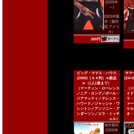
(2000年
～)
2003年製
作（製作
国 アメリ
カ）
300円
ビッグ・ママス・ハウス
サマー
(2000)［Ａ４判］≪新品
[24
≫（1人1冊まで）
（マーティン・ローレンス
（ジ
／ニア・ロング／ポール・
イド
ジアマッティ／テレンス・
ラ・
ハワード／ジャッシャ・ワ
ァー
シントン／アンソニー・ア
ケル
ンダーソン／エラ・ミッチ
オ・
ェル）
海外製作
(2000年