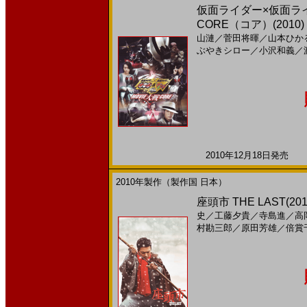
仮面ライダー×仮面ライダ
CORE（コア）(2010
山漣
／
菅田将暉
／
山本ひか
ぶやきシロー
／
小沢和義
／
2010年12月18日発売 日
2010年製作（製作国 日本）
座頭市 THE LAST(2
史
／
工藤夕貴
／
寺島進
／
高
村勘三郎
／
原田芳雄
／
倍賞