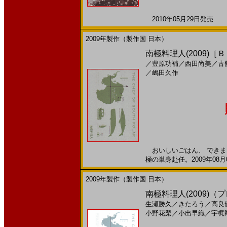
2010年05月29日発売 日
2009年製作（製作国 日本）
南極料理人(2009)［
／
豊原功補
／
西田尚美
／
古
／
嶋田久作
おいしいごはん、 できました
極の単身赴任。2009年08月
2009年製作（製作国 日本）
南極料理人(2009)
生瀬勝久
／
きたろう
／
高良
小野花梨
／
小出早織
／
宇梶