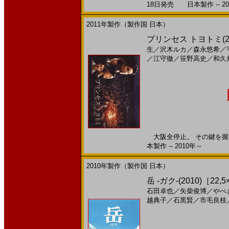
18日発売 日本製作 -- 20
2011年製作（製作国 日本）
プリンセス トヨトミ(2
生
／
沢木ルカ
／
森永悠希
／
／
江守徹
／
笹野高史
／
和久
大阪全停止。 その鍵を握る
本製作 -- 2010年～
2010年製作（製作国 日本）
岳 -ガク-(2010)［22,
石田卓也
／
矢柴俊博
／
やべ
越典子
／
石黒賢
／
市毛良枝