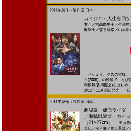
2011年製作（製作国 日本）
カイジ２～人生奪回ゲー
友介
／
吉高由里子
／
生瀬勝
梶剛士
／
森下能幸
／
山本浩
おかえり、クズの皆様。 
ム(2009)」の続編で、
利根川(香川照之)をはじめ、ど
2011年11月05日発売 日本
2011年製作（製作国 日本）
劇場版 仮面ライダーオ
／海賊戦隊ゴーカイジャー
［21×27cm］
出演者
美紀
／
松平健
／
福士蒼汰
／