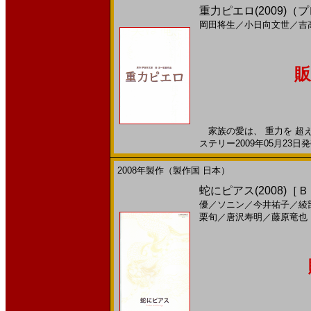
重力ピエロ(2009)
岡田将生
／
小日向文世
／
吉
販
家族の愛は、 重力を 超
ステリー2009年05月23日発
2008年製作（製作国 日本）
蛇にピアス(2008)［
優
／
ソニン
／
今井祐子
／
綾
栗旬
／
唐沢寿明
／
藤原竜也