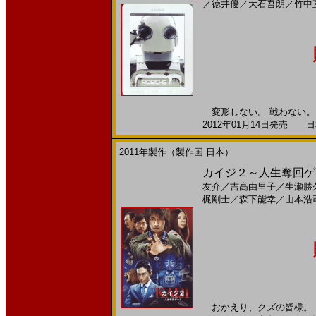
／
徳井優
／
大石吾朗
／
竹中
変形しない。 戦わない。
2012年01月14日発売 日本
2011年製作（製作国 日本）
カイジ２～人生奪回ゲー
友介
／
吉高由里子
／
生瀬勝
梶剛士
／
森下能幸
／
山本浩
おかえり、クズの皆様。 