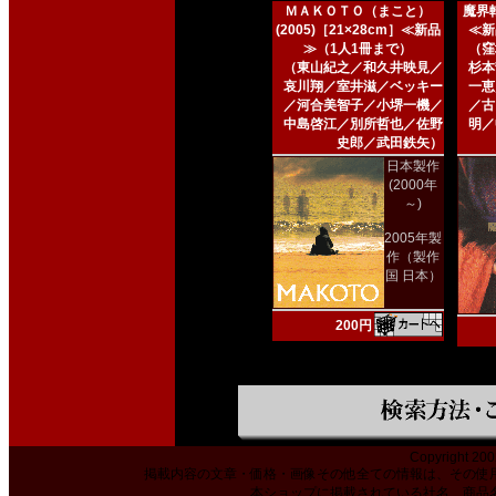
ＭＡＫＯＴＯ（まこと）
魔界転
(2005)［21×28cm］≪新品
≪新
≫（1人1冊まで）
（窪
（東山紀之／和久井映見／
杉本
哀川翔／室井滋／ベッキー
一恵
／河合美智子／小堺一機／
／古
中島啓江／別所哲也／佐野
明／
史郎／武田鉄矢）
日本製作
(2000年
～)
2005年製
作（製作
国 日本）
200円
Copyright 200
掲載内容の文章・価格・画像その他全ての情報は、その使
本ショップに掲載されている社名、商品