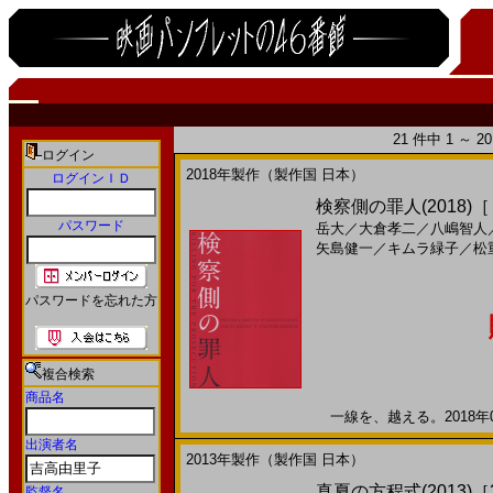
21 件中 1 ～ 
ログイン
2018年製作（製作国 日本）
ログインＩＤ
検察側の罪人(2018)
パスワード
岳大
／
大倉孝二
／
八嶋智人
矢島健一
／
キムラ緑子
／
松
パスワードを忘れた方
複合検索
商品名
一線を、越える。2018年08
出演者名
2013年製作（製作国 日本）
真夏の方程式(2013)［2
監督名