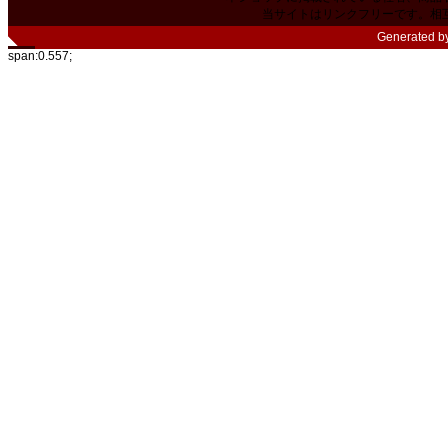
当サイトはリンクフリーです。相
Generated b
span:0.557;