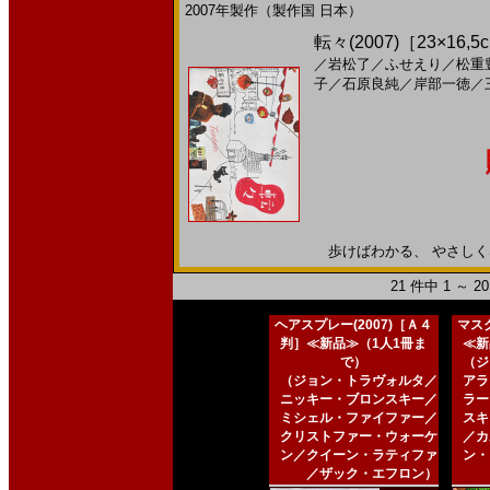
2007年製作（製作国 日本）
転々(2007)［23×16,5
／
岩松了
／
ふせえり
／
松重
子
／
石原良純
／
岸部一徳
／
歩けばわかる、 やさしくなれ
21 件中 1 ～ 
ヘアスプレー(2007)［Ａ４
マスク
判］≪新品≫（1人1冊ま
≪新
で）
（ジ
（ジョン・トラヴォルタ／
アラ
ニッキー・ブロンスキー／
ラー
ミシェル・ファイファー／
スキ
クリストファー・ウォーケ
／カ
ン／クイーン・ラティファ
ン・
／ザック・エフロン）