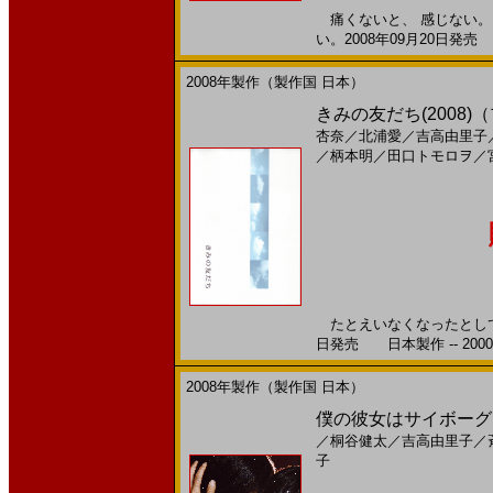
痛くないと、 感じない。 
い。2008年09月20日発売 
2008年製作（製作国 日本）
きみの友だち(2008
杏奈
／
北浦愛
／
吉高由里子
／
柄本明
／
田口トモロヲ
／
たとえいなくなったとしても
日発売 日本製作 -- 200
2008年製作（製作国 日本）
僕の彼女はサイボーグ(20
／
桐谷健太
／
吉高由里子
／
子