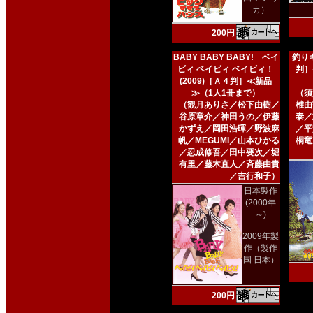
カ）
200円
BABY BABY BABY! ベイ
釣りキ
ビィ ベイビィ ベイビィ！
判］
(2009)［Ａ４判］≪新品
≫（1人1冊まで）
（須
（観月ありさ／松下由樹／
椎由
谷原章介／神田うの／伊藤
泰／
かずえ／岡田浩暉／野波麻
／平
帆／MEGUMI／山本ひかる
桐竜
／忍成修吾／田中要次／堀
有里／藤木直人／斉藤由貴
／吉行和子）
日本製作
(2000年
～)
2009年製
作（製作
国 日本）
200円