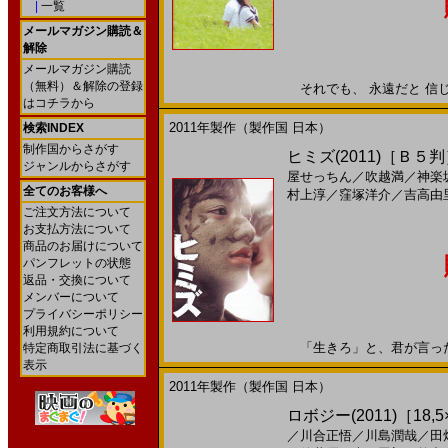
|
一覧
メールマガジン購読＆
解除
メールマガジン購読
（無料）＆解除の登録
それでも、 永遠だと 信じた
はコチラから
2011年製作（製作国 日本）
検索INDEX
制作国からさがす
ヒミズ(2011)［Ｂ５
ジャンルからさがす
屋せっちん
／
吹越満
／
神楽
全てのお客様へ
村上淳
／
窪塚洋介
／
吉高由
ご注文方法について
お支払方法について
商品のお届けについて
パンフレットの状態
返品・交換について
メンバーについて
プライバシーポリシー
利用規約について
「生きろ」と、君が言った。2
特定商取引法に基づく
表示
2011年製作（製作国 日本）
ロボジー(2011)［18,5
／
川合正悟
／
川島潤哉
／
田