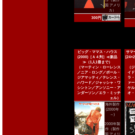
作（製作
国 アメリ
カ）
300円
ビッグ・ママス・ハウス
サマー
(2000)［Ａ４判］≪新品
[24
≫（1人1冊まで）
（マーティン・ローレンス
（ジ
／ニア・ロング／ポール・
イド
ジアマッティ／テレンス・
ラ・
ハワード／ジャッシャ・ワ
ァー
シントン／アンソニー・ア
ケル
ンダーソン／エラ・ミッチ
オ・
ェル）
海外製作
(2000年
～)
2000年製
作（製作
国 アメリ