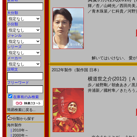
輝
／
杏
／
山崎光
／
西田尚美
／
青木珠菜
／
仁科貴
／
河野
大分類
小分類
ジャンル
シリーズ
解いてはいけない、 愛が閉じ
メーカー
説明文
2012年製作（製作国 日本）
横道世之介(2012)［
フリーワード
歩
／
綾野剛
／
朝倉あき
／
黒
井浦新
／
國村隼
／
きたろう
在庫有のみ検索
簡易検索に戻る...
分類から探す
海外製作
|
2010年～
|
2000年～