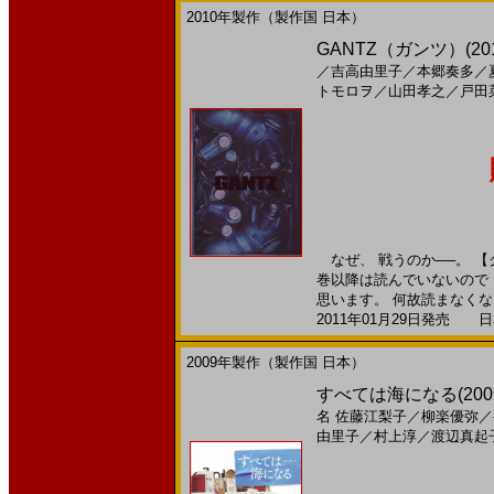
2010年製作（製作国 日本）
GANTZ（ガンツ）(201
／
吉高由里子
／
本郷奏多
／
トモロヲ
／
山田孝之
／
戸田
なぜ、 戦うのか──。 【
巻以降は読んでいないので
思います。 何故読まなくなっ
2011年01月29日発売 日本
2009年製作（製作国 日本）
すべては海になる(200
名
佐藤江梨子
／
柳楽優弥
／
由里子
／
村上淳
／
渡辺真起