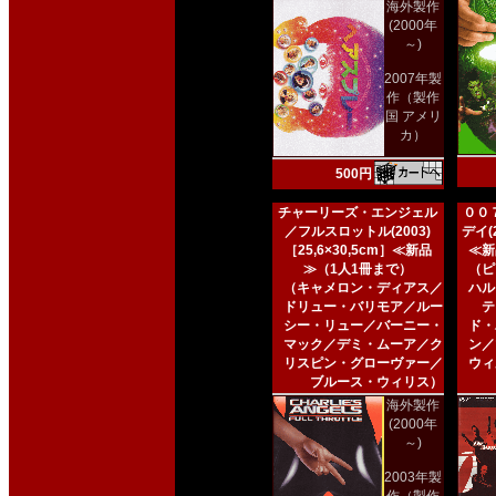
海外製作
(2000年
～)
2007年製
作（製作
国 アメリ
カ）
500円
チャーリーズ・エンジェル
００
／フルスロットル(2003)
デイ(2
［25,6×30,5cm］≪新品
≪新
≫（1人1冊まで）
（ピ
（キャメロン・ディアス／
ハル
ドリュー・バリモア／ルー
テ
シー・リュー／バーニー・
ド・
マック／デミ・ムーア／ク
ン／
リスピン・グローヴァー／
ウィ
ブルース・ウィリス）
海外製作
(2000年
～)
2003年製