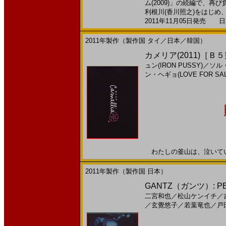
ム(2009)」の続編で、
利根川(香川照之)をはじめ、ど
2011年11月05日発売 日本
2011年製作（製作国 タイ／日本／韓国）
カメリア(2011)［Ｂ
ュン(IRON PUSSY)
／
ソル
ン・ヘギョ(LOVE FOR SAL
わたしの釜山は、泣いている。
2011年製作（製作国 日本）
GANTZ（ガンツ）: PER
二宮和也
／
松山ケンイチ
／
／
玄覺悠子
／
若葉竜也
／
戸