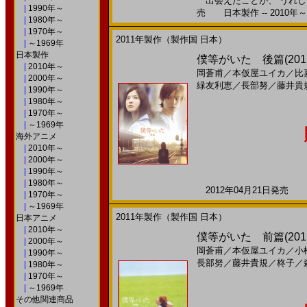
出会えたことが、 うれしく
|
1990年～
売 日本製作 -- 2010年～
|
1980年～
|
1970年～
2011年製作（製作国 日本）
|
～1969年
日本製作
僕等がいた 後篇(2011)
|
2010年～
岡蒼甫
／
本仮屋ユイカ
／
比
|
2000年～
緑友利恵
／
長部努
／
藤井貴
|
1990年～
|
1980年～
|
1970年～
|
～1969年
海外アニメ
|
2010年～
|
2000年～
|
1990年～
|
1980年～
2012年04月21日発売 日
|
1970年～
|
～1969年
2011年製作（製作国 日本）
日本アニメ
|
2010年～
僕等がいた 前篇(2011)
|
2000年～
岡蒼甫
／
本仮屋ユイカ
／
小
|
1990年～
長部努
／
藤井貴規
／
柊子
／
|
1980年～
|
1970年～
|
～1969年
その他関連商品