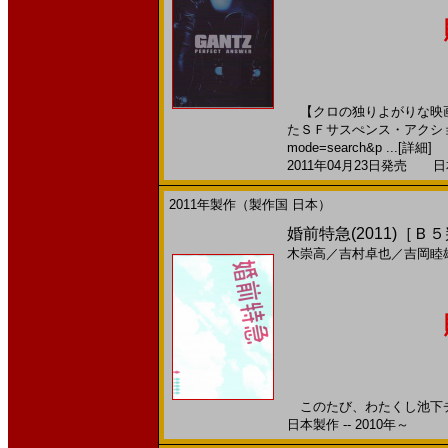
【クロの独りよがりな映画
たＳＦサスぺンス・アクションで前
mode=search&p ...
[詳細]
2011年04月23日発売 日本
2011年製作（製作国 日本）
婚前特急(2011)［Ｂ
木崇高
／
吉村卓也
／
吉岡睦
このたび、わたくし池下チ
日本製作 -- 2010年～