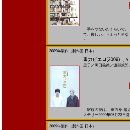
手をつないだくらいで、 
て、優しい。ちょっとＭなラブ
～
2009年製作（製作国 日本）
重力ピエロ(2009)［
里子
／
岡田義徳
／
渡部篤郎
家族の愛は、 重力を 超
ステリー2009年05月23日発
2009年製作（製作国 日本）