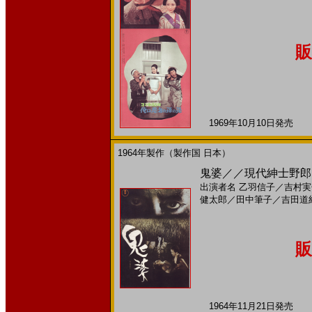
販
1969年10月10日発売 日
1964年製作（製作国 日本）
鬼婆／／現代紳士野郎(
出演者名
乙羽信子
／
吉村実
健太郎
／
田中筆子
／
吉田道
販
1964年11月21日発売 日