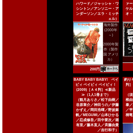
ハワード／ジャッシャ・ワ
ァー
シントン／アンソニー・ア
ケル
ンダーソン／エラ・ミッチ
オ・
ェル）
海外製作
(2000年
～)
2000年製
作（製作
国 アメリ
カ）
200円
BABY BABY BABY! ベイ
釣りキ
ビィ ベイビィ ベイビィ！
判］
(2009)［Ａ４判］≪新品
≫（1人1冊まで）
（須
（観月ありさ／松下由樹／
椎由
谷原章介／神田うの／伊藤
泰／
かずえ／岡田浩暉／野波麻
／平
帆／MEGUMI／山本ひかる
桐竜
／忍成修吾／田中要次／堀
有里／藤木直人／斉藤由貴
／吉行和子）