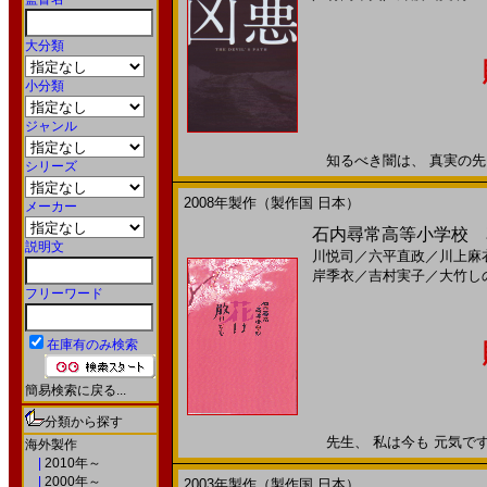
大分類
小分類
ジャンル
知るべき闇は、 真実の先にあ
シリーズ
2008年製作（製作国 日本）
メーカー
石内尋常高等小学校 花
説明文
川悦司
／
六平直政
／
川上麻
岸季衣
／
吉村実子
／
大竹し
フリーワード
在庫有のみ検索
簡易検索に戻る...
分類から探す
先生、 私は今も 元気です!!
海外製作
|
2010年～
|
2000年～
2003年製作（製作国 日本）