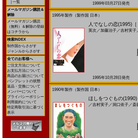
|
一覧
1999年03月27日発売 日
メールマガジン購読＆
解除
1995年製作（製作国 日本）
メールマガジン購読
人でなしの恋(1995)
（無料）＆解除の登録
英次
／
加藤治子
／
吉村実子
はコチラから
検索INDEX
制作国からさがす
ジャンルからさがす
全てのお客様へ
ご注文方法について
お支払方法について
商品のお届けについて
1995年10月28日発売 日
パンフレットの状態
返品・交換について
1990年製作（製作国 日本）
メンバーについて
プライバシーポリシー
ほしをつぐもの(1990
利用規約について
／
吉村実子
／
洞口依子
／
斎
特定商取引法に基づく
表示