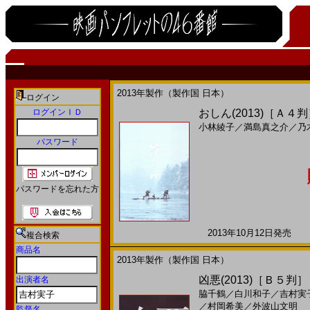
2013年製作（製作国 日本）
ログイン
ログインＩＤ
おしん(2013)［Ａ４
小林綾子
／
満島真之介
／
乃
パスワード
パスワードを忘れた方
2013年10月12日発売 日
複合検索
商品名
2013年製作（製作国 日本）
凶悪(2013)［Ｂ５判］
出演者名
脇千鶴
／
白川和子
／
吉村実
／
村岡希美
／
外波山文明
監督名