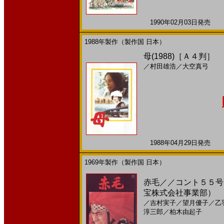
1990年02月03日発売 日
1988年製作（製作国 日本）
母(1988)［Ａ４判］
／
村田雄浩
／
大空真弓
1988年04月29日発売 日
1969年製作（製作国 日本）
赤毛／／コント５５号 
宝株式会社事業部）
／
吉村実子
／
望月優子
／
乙
淳三郎
／
柏木由起子