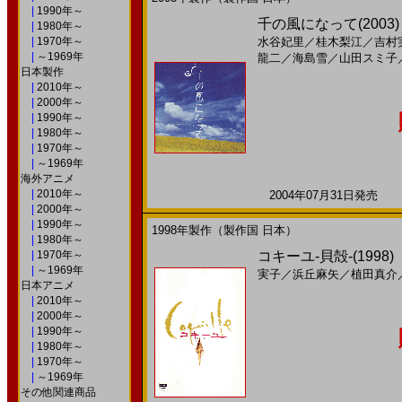
|
1990年～
千の風になって(2003)
|
1980年～
|
1970年～
水谷妃里
／
桂木梨江
／
吉村
|
～1969年
龍二
／
海島雪
／
山田スミ子
日本製作
|
2010年～
|
2000年～
|
1990年～
|
1980年～
|
1970年～
|
～1969年
海外アニメ
|
2010年～
2004年07月31日発売 日
|
2000年～
|
1990年～
1998年製作（製作国 日本）
|
1980年～
|
1970年～
コキーユ-貝殻-(1998
|
～1969年
実子
／
浜丘麻矢
／
植田真介
日本アニメ
|
2010年～
|
2000年～
|
1990年～
|
1980年～
|
1970年～
|
～1969年
その他関連商品