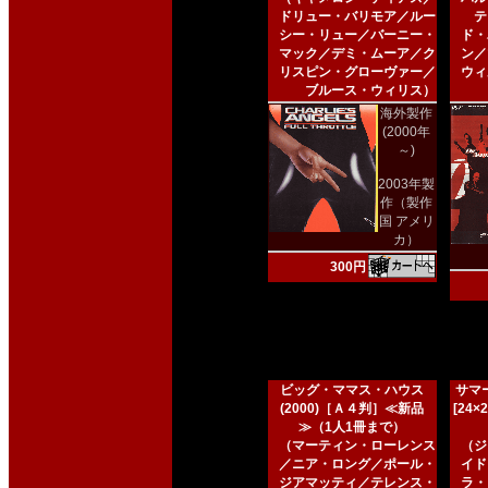
ドリュー・バリモア／ルー
テ
シー・リュー／バーニー・
ド・
マック／デミ・ムーア／ク
ン／
リスピン・グローヴァー／
ウィ
ブルース・ウィリス）
海外製作
(2000年
～)
2003年製
作（製作
国 アメリ
カ）
300円
ビッグ・ママス・ハウス
サマー
(2000)［Ａ４判］≪新品
[24
≫（1人1冊まで）
（マーティン・ローレンス
（ジ
／ニア・ロング／ポール・
イド
ジアマッティ／テレンス・
ラ・