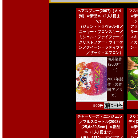
ヘアスプレー(2007)［Ａ４
マスク
判］≪新品≫（1人1冊ま
≪新
で）
（ジ
（ジョン・トラヴォルタ／
アラ
ニッキー・ブロンスキー／
ラー
ミシェル・ファイファー／
スキ
クリストファー・ウォーケ
／カ
ン／クイーン・ラティファ
ン・
／ザック・エフロン）
海外製作
(2000年
～)
2007年製
作（製作
国 アメリ
カ）
500円
チャーリーズ・エンジェル
００
／フルスロットル(2003)
デイ(2
［25,6×30,5cm］≪新品
≪新
≫（1人1冊まで）
（ピ
（キャメロン・ディアス／
ハル