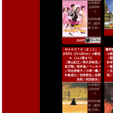
日本製作
(2000年
～)
2009年製
作（製作
国 日本）
200円
ＭＡＫＯＴＯ（まこと）
魔界転
(2005)［21×28cm］≪新品
≪新
≫（1人1冊まで）
（窪
（東山紀之／和久井映見／
杉本
哀川翔／室井滋／ベッキー
一恵
／河合美智子／小堺一機／
／古
中島啓江／別所哲也／佐野
明／
史郎／武田鉄矢）
日本製作
(2000年
～)
2005年製
作（製作
国 日本）