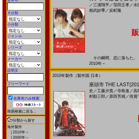
／
三浦翔平
／
窪田正孝
／
水
相武紗季
／
反町隆
大分類
小分類
販
ジャンル
シリーズ
その瞬間、恋に落ちた。 そ
メーカー
2010年～
説明文
2010年製作（製作国 日本）
フリーワード
座頭市 THE LAST(2
史
／
工藤夕貴
／
寺島進
／
高
村勘三郎
／
原田芳雄
／
倍賞
在庫有のみ検索
簡易検索に戻る...
分類から探す
海外製作
|
2010年～
|
2000年～