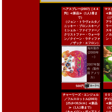
ヘアスプレー(2007)［Ａ４
マスク
判］≪新品≫（1人1冊ま
≪新
で）
（ジ
（ジョン・トラヴォルタ／
アラ
ニッキー・ブロンスキー／
ラー
ミシェル・ファイファー／
スキ
クリストファー・ウォーケ
／カ
ン／クイーン・ラティファ
ン・
／ザック・エフロン）
海外製作
(2000年
～)
2007年製
作（製作
国 アメリ
カ）
500円
チャーリーズ・エンジェル
００
／フルスロットル(2003)
デイ(2
［25,6×30,5cm］≪新品
≪新
≫（1人1冊まで）
（ピ
（キャメロン・ディアス／
ハル