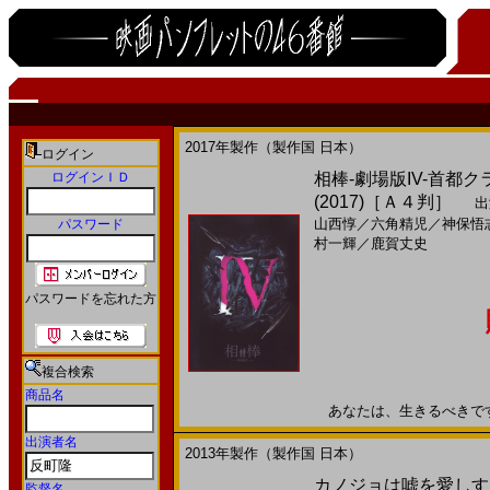
2017年製作（製作国 日本）
ログイン
ログインＩＤ
相棒-劇場版IV-首
(2017)［Ａ４判］
出
山西惇
／
六角精児
／
神保悟
パスワード
村一輝
／
鹿賀丈史
パスワードを忘れた方
複合検索
商品名
あなたは、生きるべきです。2
出演者名
2013年製作（製作国 日本）
カノジョは嘘を愛しすぎ
監督名