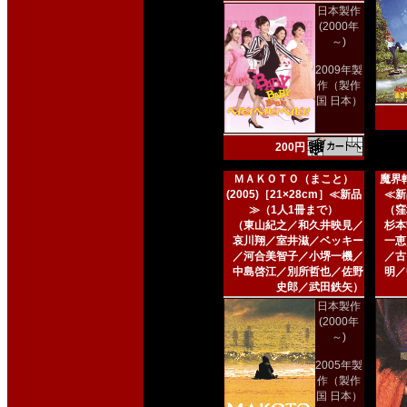
日本製作
(2000年
～)
2009年製
作（製作
国 日本）
200円
ＭＡＫＯＴＯ（まこと）
魔界転
(2005)［21×28cm］≪新品
≪新
≫（1人1冊まで）
（窪
（東山紀之／和久井映見／
杉本
哀川翔／室井滋／ベッキー
一恵
／河合美智子／小堺一機／
／古
中島啓江／別所哲也／佐野
明／
史郎／武田鉄矢）
日本製作
(2000年
～)
2005年製
作（製作
国 日本）