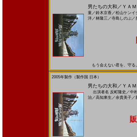
男たちの大和／ＹＡＭＡ
童
／
鈴木京香
／
松山ケンイ
洋
／
林隆三
／
寺島しのぶ
／
もう会えない君を、守る。20
2005年製作（製作国 日本）
男たちの大和／ＹＡＭＡ
出演者名
反町隆史
／
中
治
／
高知東生
／
余貴美子
／
販