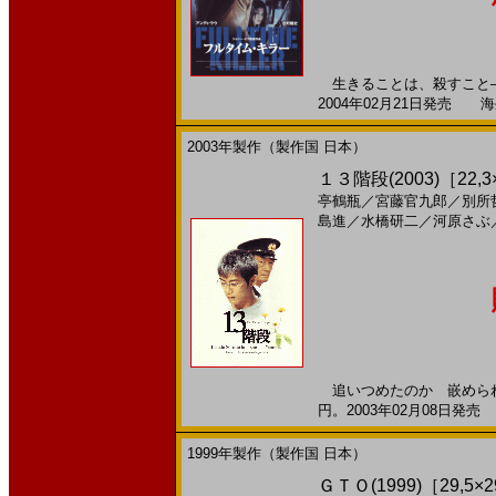
生きることは、殺すこと―
2004年02月21日発売 海外
2003年製作（製作国 日本）
１３階段(2003)［22,3
亭鶴瓶
／
宮藤官九郎
／
別所
島進
／
水橋研二
／
河原さぶ
追いつめたのか 嵌められた
円。2003年02月08日発売 
1999年製作（製作国 日本）
ＧＴＯ(1999)［29,5×2