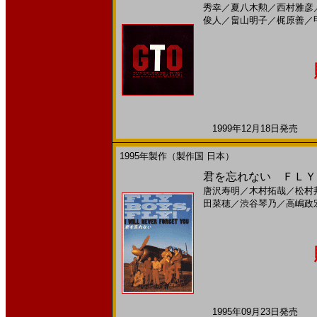
秀幸
／
夏八木勲
／
西村雅彦
俊人
／
畠山明子
／
梶原善
／
1999年12月18日発売 日
1995年製作（製作国 日本）
君を忘れない ＦＬＹ 
唐沢寿明
／
木村拓哉
／
松村
田菜穂
／
渋谷琴乃
／
高嶋政
1995年09月23日発売 日