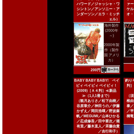
ハワード／ジャッシャ・ワ
ァー
シントン／アンソニー・ア
ケル
ンダーソン／エラ・ミッチ
オ・
ェル）
海外製作
(2000年
～)
2000年製
作（製作
国 アメリ
カ）
200円
BABY BABY BABY! ベイ
釣りキ
ビィ ベイビィ ベイビィ！
判］
(2009)［Ａ４判］≪新品
≫（1人1冊まで）
（須
（観月ありさ／松下由樹／
椎由
谷原章介／神田うの／伊藤
泰／
かずえ／岡田浩暉／野波麻
／平
帆／MEGUMI／山本ひかる
桐竜
／忍成修吾／田中要次／堀
有里／藤木直人／斉藤由貴
／吉行和子）