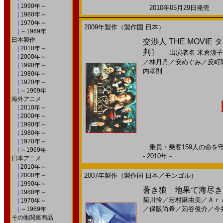
|
1990年～
2010年05月29日発売 日
|
1980年～
|
1970年～
2009年製作（製作国 日本）
|
～1969年
日本製作
交渉人 THE MOVIE
|
2010年～
判］
出演者名
米倉涼子
|
2000年～
／
林丹丹
／
安めぐみ
／
反町
|
1990年～
内孝則
|
1980年～
|
1970年～
|
～1969年
海外アニメ
|
2010年～
|
2000年～
|
1990年～
|
1980年～
|
1970年～
乗員・乗客159人の命を守る
|
～1969年
- 2010年～
日本アニメ
|
2010年～
|
2000年～
2007年製作（製作国 日本／モンゴル）
|
1990年～
蒼き狼 地果て海尽きるまで
|
1980年～
菊川怜
／
若村麻由美
／
Ａｒ
|
1970年～
／
保阪尚希
／
苅谷俊介
／
今
|
～1969年
その他関連商品