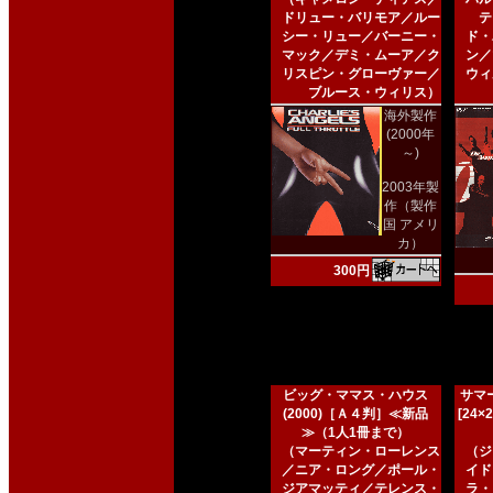
ドリュー・バリモア／ルー
テ
シー・リュー／バーニー・
ド・
マック／デミ・ムーア／ク
ン／
リスピン・グローヴァー／
ウィ
ブルース・ウィリス）
海外製作
(2000年
～)
2003年製
作（製作
国 アメリ
カ）
300円
ビッグ・ママス・ハウス
サマー
(2000)［Ａ４判］≪新品
[24
≫（1人1冊まで）
（マーティン・ローレンス
（ジ
／ニア・ロング／ポール・
イド
ジアマッティ／テレンス・
ラ・