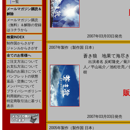
|
一覧
メールマガジン購読＆
解除
メールマガジン購読
（無料）＆解除の登録
はコチラから
2007年03月03日発売 日
検索INDEX
制作国からさがす
2007年製作（製作国 日本）
ジャンルからさがす
全てのお客様へ
蒼き狼 地果て海尽きる
ご注文方法について
出演者名
反町隆史
／
菊
お支払方法について
人
／
平山祐介
／
池松壮亮
／
商品のお届けについて
樹
パンフレットの状態
返品・交換について
メンバーについて
販
プライバシーポリシー
利用規約について
特定商取引法に基づく
表示
2007年03月03日発売 日
2005年製作（製作国 日本）